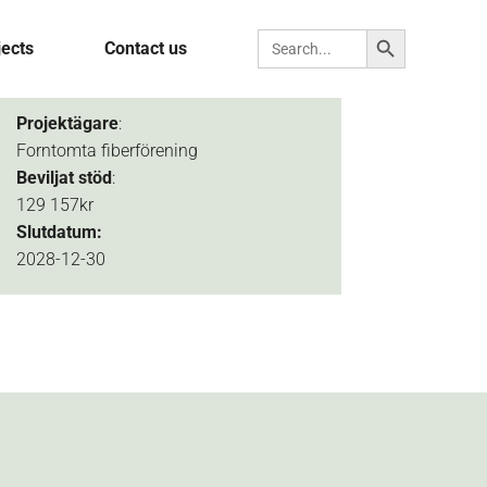
Search Button
Search for:
jects
Contact us
Projektägare
:
Forntomta fiberförening
Beviljat
stöd
:
129 157kr
Slutdatum:
2028-12-30