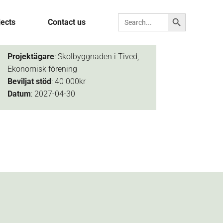
Search Button
Search for:
jects
Contact us
Projektägare
: Skolbyggnaden i Tived,
Ekonomisk förening
Beviljat
stöd
: 40 000kr
Datum
: 2027-04-30