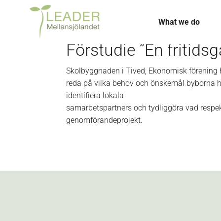
What we do
Förstudie ”En fritidsgå
Skolbyggnaden i Tived, Ekonomisk förening ha
reda på vilka behov och önskemål byborna har
identifiera lokala
samarbetspartners och tydliggöra vad respe
genomförandeprojekt.