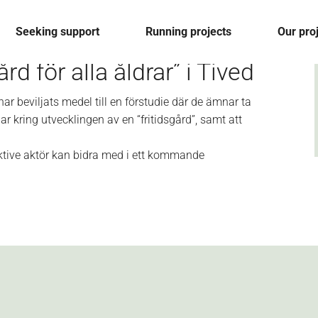
Seeking support
Running projects
Our pro
rd för alla åldrar” i Tived
r beviljats medel till en förstudie där de ämnar ta
 kring utvecklingen av en “fritidsgård”, samt att
ktive aktör kan bidra med i ett kommande